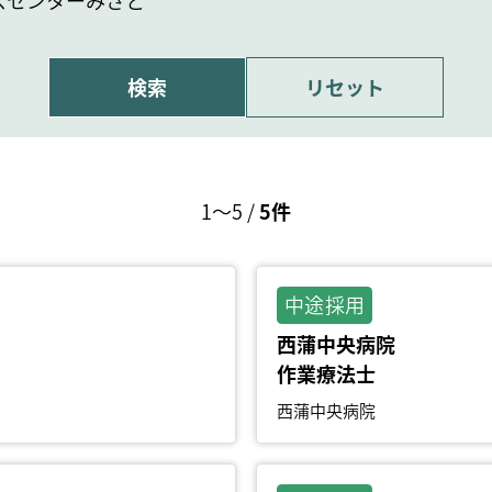
スセンターみさと
1～5
/
5件
中途採用
西蒲中央病院
作業療法士
西蒲中央病院