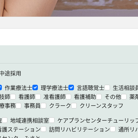
中途採用
作業療法士
理学療法士
言語聴覚士
生活相談
技師
看護師
准看護師
看護補助
その他
薬
療事務
事務員
クラーク
クリーンスタッフ
院
地域連携相談室
ケアプランセンターチューリッ
看護ステーション
訪問リハビリテーション
通所リ